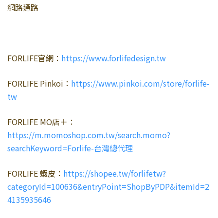
網路通路
FORLIFE官網：
https://www.forlifedesign.tw
FORLIFE Pinkoi：
https://www.pinkoi.com/store/forlife-
tw
FORLIFE MO店＋：
https://m.momoshop.com.tw/search.momo?
searchKeyword=Forlife-台灣總代理
FORLIFE 蝦皮：
https://shopee.tw/forlifetw?
categoryId=100636&entryPoint=ShopByPDP&itemId=2
4135935646