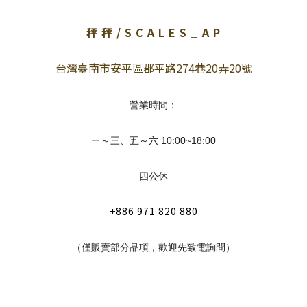
秤 秤 / S C A L E S _ A P
台灣臺南市安平區郡平路274巷20弄20號
營業時間：
ㄧ～三、五～六 10:00~18:00
四公休
+886 971 820 880
（僅販賣部分品項，歡迎先致電詢問）