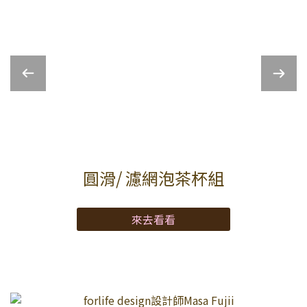
圓滑/ 濾網泡茶杯組
來去看看