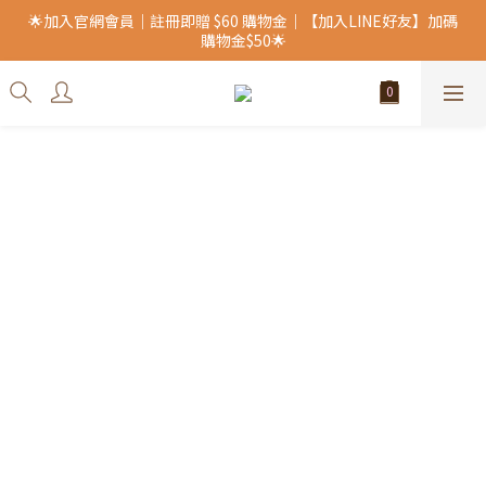
🌟加入官網會員｜註冊即贈 $60 購物金｜【加入LINE好友】加碼
購物金$50🌟