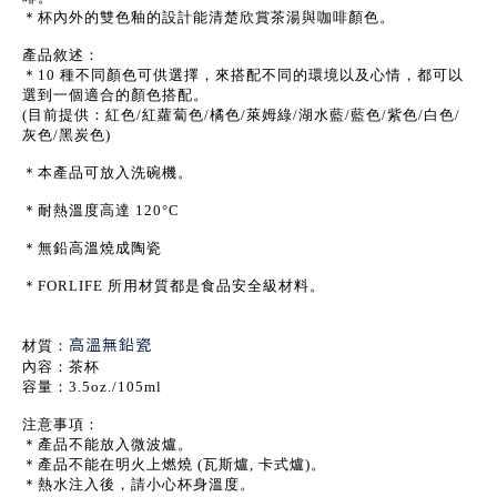
＊杯內外的雙色釉的設計能清楚欣賞茶湯與咖啡顏色。
產品敘述：
＊10 種不同顏色可供選擇，來搭配不同的環境以及心情，都可以
選到一個適合的顏色搭配。
(目前提供：紅色/紅蘿蔔色/橘色/萊姆綠/湖水藍/藍色/紫色/白色/
灰色/黑炭色)
＊本產品可放入洗碗機。
＊耐熱溫度高達 120°C
＊無鉛高溫燒成陶瓷
＊FORLIFE 所用材質都是食品安全級材料。
高溫無鉛瓷
材質：
內容：茶杯
容量：3.5oz./105ml
注意事項：
＊產品不能放入微波爐。
＊產品不能在明火上燃燒 (瓦斯爐, 卡式爐)。
＊熱水注入後，請小心杯身溫度。