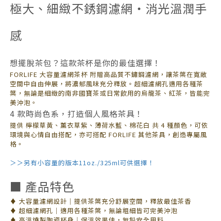
極大、細緻不銹鋼濾網・消光溫潤手
感
想擺脫茶包？這款茶杯是你的最佳選擇！
FORLIFE 大容量濾網茶杯 附贈高品質不鏽鋼濾網，讓茶葉在寬敞
空間中自由伸展，將濃郁風味充分釋放。超細濾網孔適用各種茶
葉，無論是細緻的南非國寶茶或日常飲用的烏龍茶、紅茶，皆能完
美沖泡。
4 款時尚色系，打造個人風格茶具！
提供 檸檬草黃、薰衣草紫、薄荷水藍、棉花白 共 4 種顏色，可依
環境與心情自由搭配，亦可搭配 FORLIFE 其他茶具，創造專屬風
格。
＞＞另有小容量的版本11oz./325ml可供選擇！
■ 產品特色
♦ 大容量濾網設計｜提供茶葉充分舒展空間，釋放最佳茶香
♦ 超細濾網孔｜適用各種茶葉，無論粗細皆可完美沖泡
♦ 高溫燒製陶瓷杯身｜保溫效果佳，無鉛安全用料