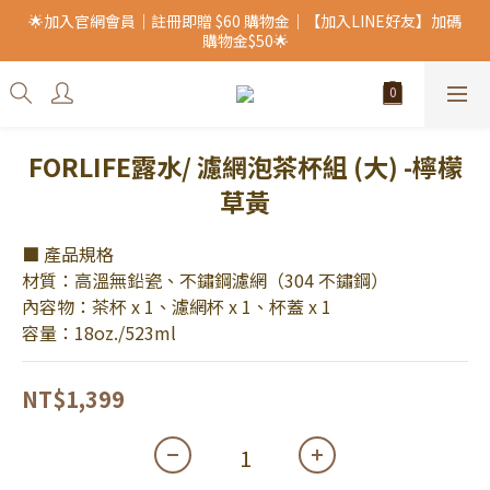
🌟加入官網會員｜註冊即贈 $60 購物金｜【加入LINE好友】加碼
購物金$50🌟
FORLIFE露水/ 濾網泡茶杯組 (大) -檸檬
草黃
■ 產品規格
材質：高溫無鉛瓷、不鏽鋼濾網（304 不鏽鋼）
內容物：茶杯 x 1、濾網杯 x 1、杯蓋 x 1
容量：18oz./523ml
NT$1,399