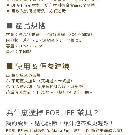
♦ BPA-Free 材質｜所有材料符合食品安全標準
♦ 可放入洗碗機清洗｜方便省時
■ 產品規格
材質：高溫無鉛瓷、不鏽鋼濾網（304 不鏽鋼）
內容物：茶杯 x 1、濾網杯 x 1、杯蓋 x 1
容量：18oz./523ml
產地：中國製
■ 使用 & 保養建議
⚠ 請勿放入微波爐
⚠ 不可直火加熱（瓦斯爐、卡式爐）
⚠ 倒入熱水時，請注意杯身溫度，以免燙手
茶垢清潔方式：用 溫水 + 小蘇打粉 浸泡一晚。
為什麼選擇 FORLIFE 茶具？
簡約設計・貼心細節，讓沖泡茶飲更輕鬆！
FORLIFE 由 日籍設計師 Masa Fujii 設計，以 簡約美學結合實用