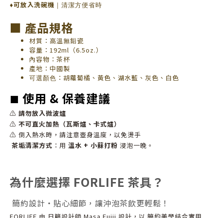
♦
可放入洗碗機
｜清潔方便省時
■ 產品規格
材質：高溫無鉛瓷
容量：192ml（6.5oz.）
內容物：茶杯
產地：中國製
：胡蘿蔔橘、黃色、湖水藍、灰色、白色
可選顏色
使用 & 保養建議
■
⚠
請勿放入微波爐
⚠
不可直火加熱（瓦斯爐、卡式爐）
⚠ 倒入熱水時，請注意壺身溫度，以免燙手
茶垢清潔方式
：用
溫水 + 小蘇打粉
浸泡一晚。
為什麼選擇 FORLIFE 茶具？
簡約設計・貼心細節，讓沖泡茶飲更輕鬆！
FORLIFE 由 日籍設計師 Masa Fujii 設計，以 簡約美學結合實用