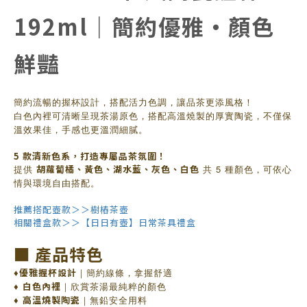
192ml｜簡約優雅・顏色
鮮豔
簡約流暢的握杯設計，搭配活力色調，讓品茶更添風格！
白色內裡可清晰呈現茶湯原色，搭配高溫燒製的厚實陶瓷，不僅保
溫效果佳，手感也更溫潤細膩。
5 款清新色系，打造專屬品茶氛圍！
提供
胡蘿蔔橘、黃色、湖水藍、灰色、白色
共 5 種顏色，可依心
情與環境自由搭配。
推薦搭配壺款＞＞樹樁茶壺
相關禮盒款＞＞【日日有壺】日常茶具禮盒
■ 產品特色
♦
優雅握杯設計
｜簡約線條，拿握舒適
♦
白色內裡
｜欣賞茶湯最純粹的顏色
♦
高溫燒製陶瓷
｜無鉛安全用料