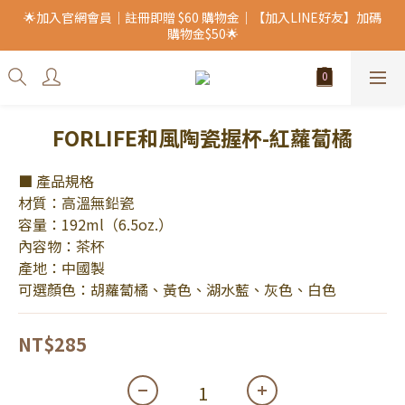
🌟加入官網會員｜註冊即贈 $60 購物金｜【加入LINE好友】加碼
購物金$50🌟
FORLIFE和風陶瓷握杯-紅蘿蔔橘
■ 產品規格
材質：高溫無鉛瓷
容量：192ml（6.5oz.）
內容物：茶杯
產地：中國製
可選顏色：胡蘿蔔橘、黃色、湖水藍、灰色、白色
NT$285